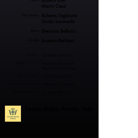
JULIAN KIM
Mario Cassi
Don Basilio
Roberto Tagliavini
Guido Loconsolo
Berta
Eleonora Bellocci
Fiorello
Lorenzo Barbieri
Libretto
Cesare Sterbini
Stage Director
Renato Bonajuto
Beppe De Tomasi
Set Designer
Poppi Ranchetti
Costume Designer
Artemio Cabassi
Lighting Designer
Andrea Borelli
Teatro Regio, Parma, Italy