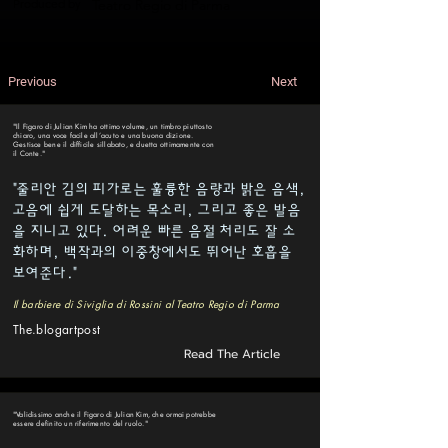
Produced by
Teatro Regio di Parma
Previous
Next
"Il Figaro di Julian Kim ha ottimo volume, un timbro piuttosto
chiaro, una voce facile all’acuto e una buona dizione.
Gestisce bene il difficile sillabato, e duetta ottimamente con
il Conte."
"줄리안 김의 피가로는 훌륭한 음량과 밝은 음색,
고음에 쉽게 도달하는 목소리, 그리고 좋은 발음
을 지니고 있다. 어려운 빠른 음절 처리도 잘 소
화하며, 백작과의 이중창에서도 뛰어난 호흡을
보여준다."
Il barbiere di Siviglia di Rossini al Teatro Regio di Parma
The.blogartpost
Read The Article
"Validissimo anche il Figaro di Julian Kim, che ormai potrebbe
essere definito un riferimento del ruolo."