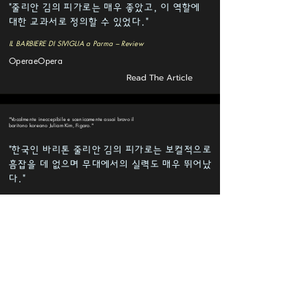
"줄리안 김의 피가로는 매우 좋았고, 이 역할에
대한 교과서로 정의할 수 있었다."
IL BARBIERE DI SIVIGLIA a Parma – Review
OperaeOpera
Read The Article
"Vocalmente ineccepibile e scenicamente assai bravo il
baritono koreano Juliam Kim, Figaro."
"한국인 바리톤 줄리안 김의 피가로는 보컬적으로
흠잡을 데 없으며 무대에서의 실력도 매우 뛰어났
다."
PARMA: Il barbiere di Siviglia – Gioachino Rossini, 22-23
marzo 2019
iTeatridellEst
Read The Article
"Ne derivano un Figaro brillante e vocalmente molto bene
impostato, quello del sud-coreano Julian Kim,"