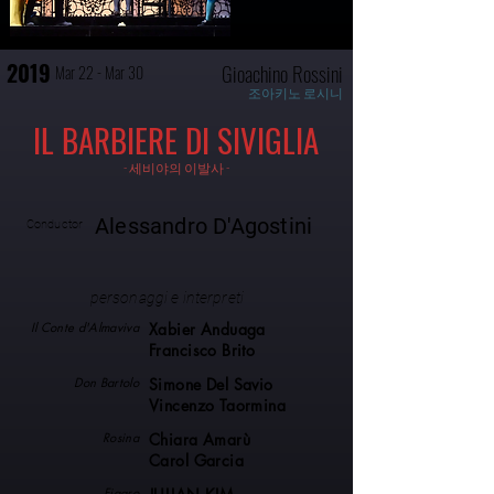
2019
Gioachino Rossini
Mar 22 - Mar 30
조아키노 로시니
IL BARBIERE DI SIVIGLIA
- 세비야의 이발사 -
Alessandro D'Agostini
Conductor
personaggi e interpreti
Il Conte d'Almaviva
Xabier Anduaga
Francisco Brito
Don Bartolo
Simone Del Savio
Vincenzo Taormina
Rosina
Chiara Amarù
Carol Garcia
Figaro