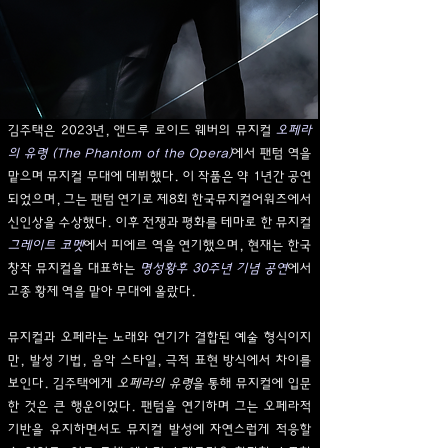
김주택은 2023년, 앤드루 로이드 웨버의 뮤지컬
오페라
의 유령 (The Phantom of the Opera)
에서 팬텀 역을
맡으며 뮤지컬 무대에 데뷔했다. 이 작품은 약 1년간 공연
되었으며, 그는 팬텀 연기로 제8회 한국뮤지컬어워즈에서
신인상을 수상했다. 이후 전쟁과 평화를 테마로 한 뮤지컬
그레이트 코멧
에서 피에르 역을 연기했으며, 현재는 한국
창작 뮤지컬을 대표하는
명성황후 30주년 기념 공연
에서
고종 황제 역을 맡아 무대에 올랐다.
뮤지컬과 오페라는 노래와 연기가 결합된 예술 형식이지
만, 발성 기법, 음악 스타일, 극적 표현 방식에서 차이를
보인다. 김주택에게
오페라의 유령
을 통해 뮤지컬에 입문
한 것은 큰 행운이었다. 팬텀을 연기하며 그는 오페라적
기반을 유지하면서도 뮤지컬 발성에 자연스럽게 적응할