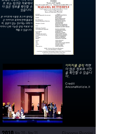
오페라 하우스, 기사 사이
트 또는 링크된 자료에서
더 많은 정보를 확인할 수
있습니다.
본 사이트에 사용된 포스터 썸네일
은 아카이브 목적에 한해 활용되
며, 원본이 없는 경우에는 대체 이
미지나 신뢰 가능한 증빙 자료로 대
체될 수 있습니다.
이미지를 클릭
하면
더 많은 정보와 사진
을 확인할 수 있습니
다.
Credit
AnconaNotizie.it
2010
Giacomo Puccini
Nov 20 - Nov 21