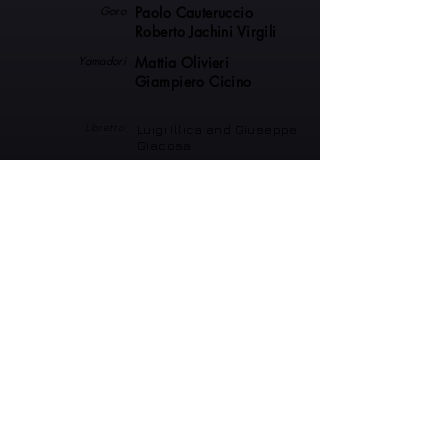
Goro
Paolo Cauteruccio
Roberto Jachini Virgili
Yamadori
Mattia Olivieri
Giampiero Cicino
Libretto
Luigi Illica and Giuseppe
Giacosa
Stage Director
Fabio Ceresa
Set Designer
Giada Tiana Claudia
Abiendi
Costume Designer
Fabio Ceresa
Teatro dell'Aquila, Fermo,
Italy
Produced by
Co-produced by:
Teatro dell’Aquila di Fermo
Fondazione Nuovo Teatro G.
Verdi di Brindisi