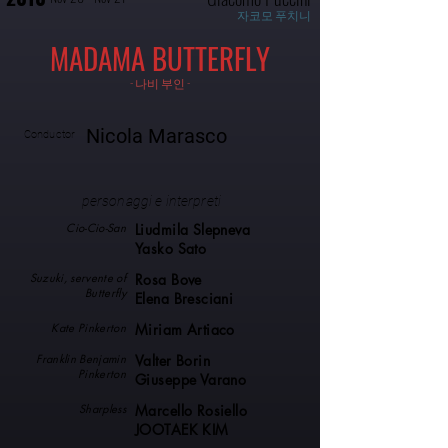
자코모 푸치니
MADAMA BUTTERFLY
- 나비 부인 -
Nicola Marasco
Conductor
personaggi e interpreti
Cio-Cio-San
Liudmila Slepneva
Yasko Sato
Suzuki, servente of
Rosa Bove
Butterfly
Elena Bresciani
Kate Pinkerton
Miriam Artiaco
Franklin Benjamin
Valter Borin
Pinkerton
Giuseppe Varano
Sharpless
Marcello Rosiello
JOOTAEK KIM