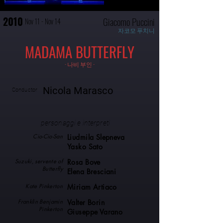
2010
Giacomo Puccini
Nov 11 - Nov 14
자코모 푸치니
MADAMA BUTTERFLY
- 나비 부인 -
Nicola Marasco
Conductor
personaggi e interpreti
Cio-Cio-San
Liudmila Slepneva
Yasko Sato
Suzuki, servente of
Rosa Bove
Butterfly
Elena Bresciani
Kate Pinkerton
Miriam Artiaco
Franklin Benjamin
Valter Borin
Pinkerton
Giuseppe Varano