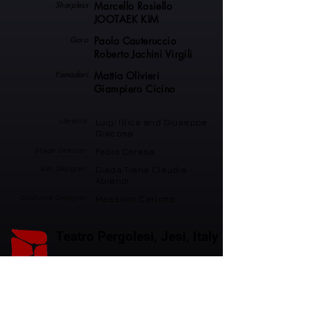
Sharpless
Marcello Rosiello
JOOTAEK KIM
Goro
Paolo Cauteruccio
Roberto Jachini Virgili
Yamadori
Mattia Olivieri
Giampiero Cicino
Libretto
Luigi Illica and Giuseppe
Giacosa
Stage Director
Fabio Ceresa
Set Designer
Giada Tiana Claudia
Abiendi
Costume Designer
Massimo Carlotto
Teatro Pergolesi, Jesi, Italy
Produced by
Co-produced by: