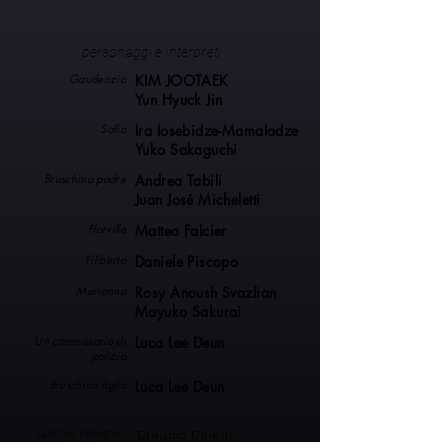
personaggi e interpreti
Gaudenzio
KIM JOOTAEK
Yun Hyuck Jin
Sofia
Ira Iosebidze-Mamaladze
Yuko Sakaguchi
Bruschino padre
Andrea Tabili
Juan José Micheletti
Florville
Matteo Falcier
Filiberto
Daniele Piscopo
Marianna
Rosy Anoush Svazlian
Mayuko Sakurai
Un commissario di
Luca Lee Deun
polizia
Bruschino figlio
Luca Lee Deun
Lighting Designer
Claudio Cinelli