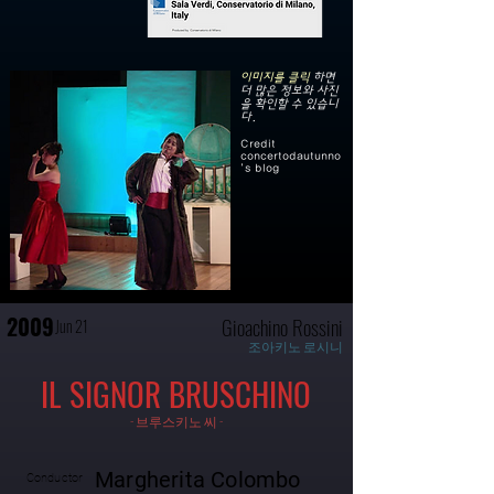
이미지를 클릭
하면
더 많은 정보와 사진
을 확인할 수 있습니
다.
Credit
concertodautunno
’s blog
2009
Gioachino Rossini
Jun 21
조아키노 로시니
IL SIGNOR BRUSCHINO
- 브루스키노 씨 -
Margherita Colombo
Conductor