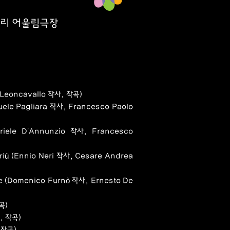
리 어울림극장
o Leoncavallo 작사, 작곡)
uele Pagliara 작사, Francesco Paolo
riele D'Annunzio 작사, Francesco
riù (Ennio Neri 작사, Cesare Andrea
me (Domenico Furnò 작사, Ernesto De
곡)
, 작곡)
 작곡)