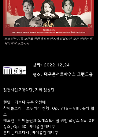
포스터는 기록 보존을 위한 용도로만 사용되었으며, 모든 권리는 원
작자에게 있습니다
날짜:
2022.12.24
대구콘서트하우스 그랜드홀
장소:
김천시립교향악단, 지휘 김성진
헨델 _ 기쁘다 구주 오셨네
차이콥스키 _ 호두까기 인형, Op. 71a - VIII. 꽃의 왈
츠
베토벤 _ 바이올린과 오케스트라를 위한 로망스 No. 2 F
장조, Op. 50, 바이올린 대니구
몬티 _ 차르다시, 바이올린 대니구