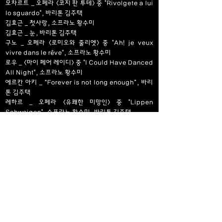
모차르트 _ 오페라 <코지 판 투테> 중 "Rivolgete a lui
lo sguardo", 바리톤 김주택
김효근 _ 첫사랑, 소프라노 황수미
김효근 _ 눈, 바리톤 김주택
구노 _ 오페라 <로미오와 줄리엣> 중 "Ah! je veux
vivre dans le rêve", 소프라노 황수미
로우 _ <마이 페어 레이디> 중 "I Could Have Danced
All Night", 소프라노 황수미
에르칸 아키 _ “Forever is not long enough”, 바리
톤 김주택
레하르 _ 오페라 <유쾌한 미망인> 중 "Lippen
Schweigen", 소프라노 황수미, 바리톤 김주택
Previous
Next