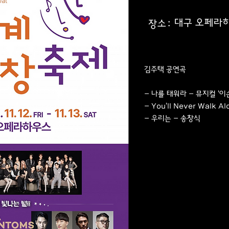
대구 오페라
장소:
김주택 공연곡
- 나를 태워라 - 뮤지컬 '이순
- You'll Never Walk Al
- 우리는 - 송창식