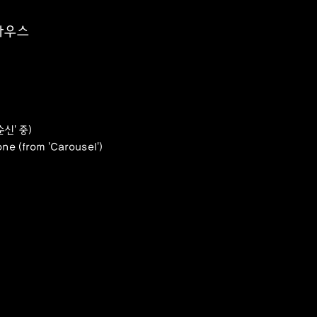
하우스
신' 중)
one (from 'Carousel')