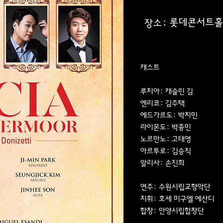
롯데콘서트
장소:
캐스트
루치아: 캐슬린 김
엔리코: 김주택
에드가르도: 박지민
라이몬도: 박종민
노르만노: 고태영
아르투로: 김승직
알리사: 손진희
연주: 수원시립교향악단
지휘: 호세 미구엘 에산디
합창: 안양시립합창단