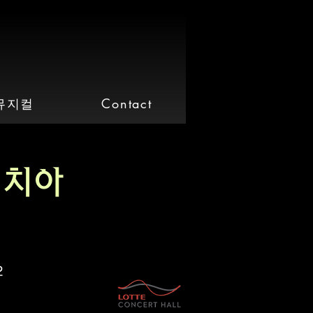
뮤지컬
Contact
루치아
2