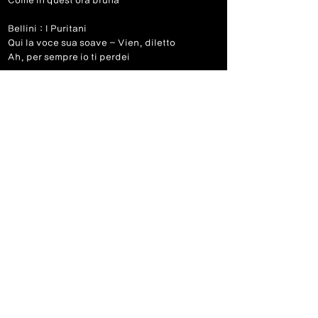
Come in quest'ora bruna
Bellini : I Puritani
Qui la voce sua soave - Vien, diletto
Ah, per sempre io ti perdei
Donizetti : Lucia di Lammermoor
Cruda, fuesta smania - La pietade in suo
favore
Il dolce suono mi colpi do sua voce
Verdi : La Traviata
E' strano - Sempre Libera
Lunge da lei per me
Di Provenza il mar il suol
Parigi, O Cara
Previous
Next
© 2026 Julian Kim
​바리톤 김주택 공식 홈페이지: 오페라 가수 및 뮤지컬 배우
All rights reserved. Unauthorized use is prohibited.
Excerpts and links may be used with full credit and a clear link to the original content.