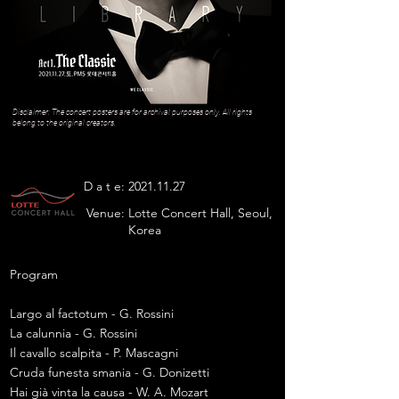
Disclaimer: The concert posters are for archival purposes only. All rights
belong to the original creators.
D a t e:
2021.11.27
Venue:
Lotte Concert Hall, Seoul,
Korea
Program
Largo al factotum - G. Rossini
La calunnia - G. Rossini
Il cavallo scalpita - P. Mascagni
Cruda funesta smania - G. Donizetti
Hai già vinta la causa - W. A. Mozart