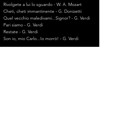
Rivolgete a lui lo sguardo - W. A. Mozart
Cheti, cheti immantinente - G. Donizetti
Quel vecchio maledivami...Signor? - G. Verdi
Pari siamo - G. Verdi
Restate - G. Verdi
Son io, mio Carlo...Io morrò! - G. Verdi
Previous
Next
바리톤 김주택 뮤직라이브러리 Act1. The
Classic 앵콜곡 'Suoni la tromba'
(2021. 11.27)